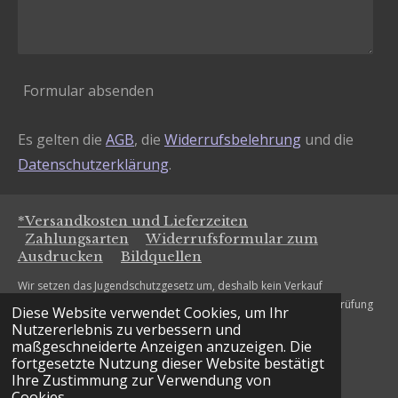
Formular absenden
Es gelten die
AGB
, die
Widerrufsbelehrung
und die
Datenschutzerklärung
.
*Versandkosten und Lieferzeiten
Zahlungsarten
Widerrufsformular zum
Ausdrucken
Bildquellen
Wir setzen das Jugendschutzgesetz um, deshalb kein Verkauf
alkoholischer Getränke an Personen unter 18 Jahren. Die Altersprüfung
Diese Website verwendet Cookies, um Ihr
erfolgt bei Bestellung.
Nutzererlebnis zu verbessern und
maßgeschneiderte Anzeigen anzuzeigen. Die
www.massvoll-geniessen.de
fortgesetzte Nutzung dieser Website bestätigt
© 2021 - 2026 The Gin Sisters
Ihre Zustimmung zur Verwendung von
Cookies.