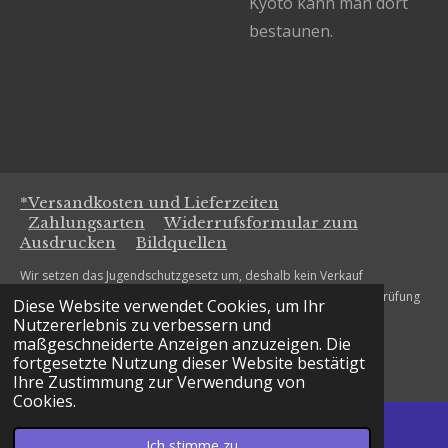
Kyoto kann man dort
bestaunen.
*Versandkosten und Lieferzeiten
Zahlungsarten
Widerrufsformular zum
Ausdrucken
Bildquellen
Wir setzen das Jugendschutzgesetz um, deshalb kein Verkauf
alkoholischer Getränke an Personen unter 18 Jahren. Die Altersprüfung
Diese Website verwendet Cookies, um Ihr
erfolgt bei Bestellung.
Nutzererlebnis zu verbessern und
maßgeschneiderte Anzeigen anzuzeigen. Die
www.massvoll-geniessen.de
fortgesetzte Nutzung dieser Website bestätigt
© 2021 - 2026 The Gin Sisters
Ihre Zustimmung zur Verwendung von
Cookies.
Ich stimme zu